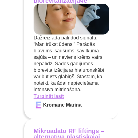
biorevitalizācijaчё
Dažreiz āda pati dod signālu:
“Man trūkst ūdens.” Parādās
blāvums, sausums, savilkuma
sajūta – un neviens krēms vairs
nepalīdz. Šādos gadījumos
biorevitalizācija ar hialuronskābi
var būt īsts glābiņš. Stāstām, kā
noteikt, ka ādai nepieciešama
intensīva mitrināšana.
Turpināt lasīt
Kromane Marina
Mikroadatu RF liftings –
alternatīva plastiskajai