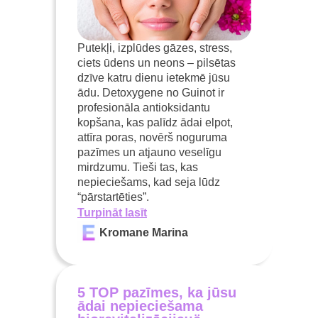
Putekļi, izplūdes gāzes, stress,
ciets ūdens un neons – pilsētas
dzīve katru dienu ietekmē jūsu
ādu. Detoxygene no Guinot ir
profesionāla antioksidantu
kopšana, kas palīdz ādai elpot,
attīra poras, novērš noguruma
pazīmes un atjauno veselīgu
mirdzumu. Tieši tas, kas
nepieciešams, kad seja lūdz
“pārstartēties”.
Turpināt lasīt
Kromane Marina
5 TOP pazīmes, ka jūsu
ādai nepieciešama