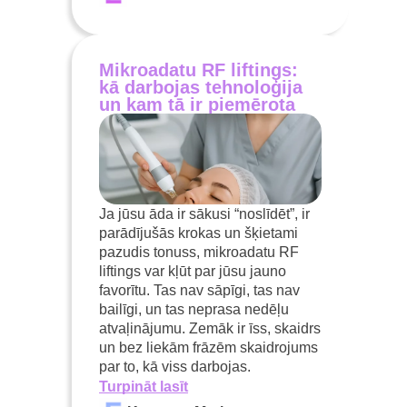
Mikroadatu RF liftings:
kā darbojas tehnoloģija
un kam tā ir piemērota
Ja jūsu āda ir sākusi “noslīdēt”, ir
parādījušās krokas un šķietami
pazudis tonuss, mikroadatu RF
liftings var kļūt par jūsu jauno
favorītu. Tas nav sāpīgi, tas nav
bailīgi, un tas neprasa nedēļu
atvaļinājumu. Zemāk ir īss, skaidrs
un bez liekām frāzēm skaidrojums
par to, kā viss darbojas.
Turpināt lasīt