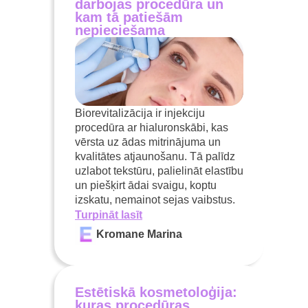
darbojas procedūra un
kam tā patiešām
nepieciešama
Biorevitalizācija ir injekciju
procedūra ar hialuronskābi, kas
vērsta uz ādas mitrinājuma un
kvalitātes atjaunošanu. Tā palīdz
uzlabot tekstūru, palielināt elastību
un piešķirt ādai svaigu, koptu
izskatu, nemainot sejas vaibstus.
Turpināt lasīt
Kromane Marina
Estētiskā kosmetoloģija:
kuras procedūras