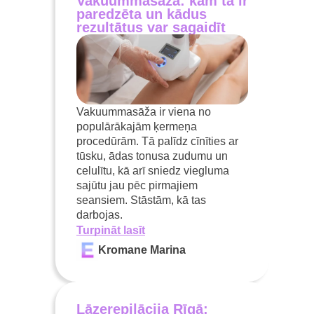
Vakuummasāža: kam tā ir
paredzēta un kādus
rezultātus var sagaidīt
Vakuummasāža ir viena no
populārākajām ķermeņa
procedūrām. Tā palīdz cīnīties ar
tūsku, ādas tonusa zudumu un
celulītu, kā arī sniedz viegluma
sajūtu jau pēc pirmajiem
seansiem. Stāstām, kā tas
darbojas.
Turpināt lasīt
Kromane Marina
Lāzerepilācija Rīgā: