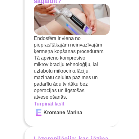
sagaidīt?
Endosfēra ir viena no
pieprasītākajām neinvazīvajām
ķermeņa kopšanas procedūrām.
Tā apvieno kompresīvo
mikrovibrāciju tehnoloģiju, lai
uzlabotu mikrocirkulāciju,
mazinātu celulīta pazīmes un
padarītu ādu tvirtāku bez
operācijas un ilgstošas
atveseļošanās.
Turpināt lasīt
Kromane Marina
Lāzerepilācija: kas jāzina