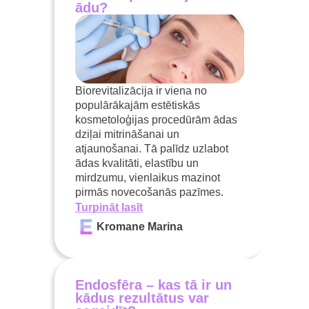
ādu?
Biorevitalizācija ir viena no
populārākajām estētiskās
kosmetoloģijas procedūrām ādas
dziļai mitrināšanai un
atjaunošanai. Tā palīdz uzlabot
ādas kvalitāti, elastību un
mirdzumu, vienlaikus mazinot
pirmās novecošanās pazīmes.
Turpināt lasīt
Kromane Marina
Endosfēra – kas tā ir un
kādus rezultātus var