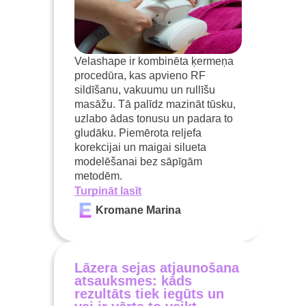
Velashape ir kombinēta ķermeņa
procedūra, kas apvieno RF
sildīšanu, vakuumu un rullīšu
masāžu. Tā palīdz mazināt tūsku,
uzlabo ādas tonusu un padara to
gludāku. Piemērota reljefa
korekcijai un maigai silueta
modelēšanai bez sāpīgām
metodēm.
Turpināt lasīt
Kromane Marina
Lāzera sejas atjaunošana
atsauksmes: kāds
rezultāts tiek iegūts un