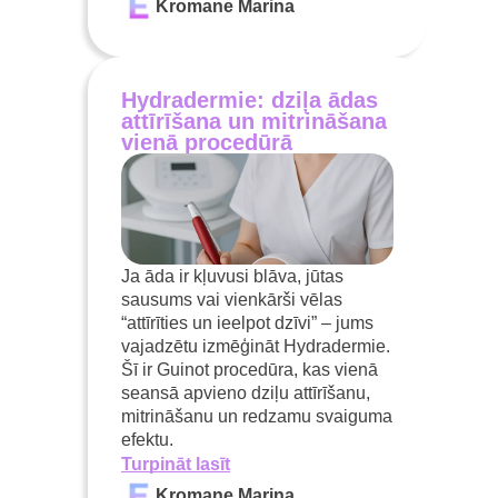
Kromane Marina
Hydradermie: dziļa ādas
attīrīšana un mitrināšana
vienā procedūrā
Ja āda ir kļuvusi blāva, jūtas
sausums vai vienkārši vēlas
“attīrīties un ieelpot dzīvi” – jums
vajadzētu izmēģināt Hydradermie.
Šī ir Guinot procedūra, kas vienā
seansā apvieno dziļu attīrīšanu,
mitrināšanu un redzamu svaiguma
efektu.
Turpināt lasīt
Kromane Marina