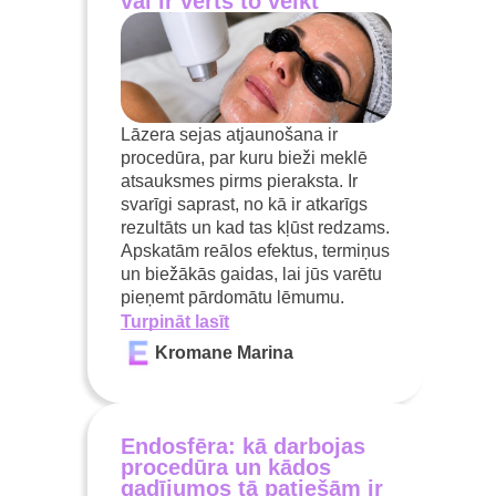
vai ir vērts to veikt
Lāzera sejas atjaunošana ir
procedūra, par kuru bieži meklē
atsauksmes pirms pieraksta. Ir
svarīgi saprast, no kā ir atkarīgs
rezultāts un kad tas kļūst redzams.
Apskatām reālos efektus, termiņus
un biežākās gaidas, lai jūs varētu
pieņemt pārdomātu lēmumu.
Turpināt lasīt
Kromane Marina
Endosfēra: kā darbojas
procedūra un kādos
gadījumos tā patiešām ir