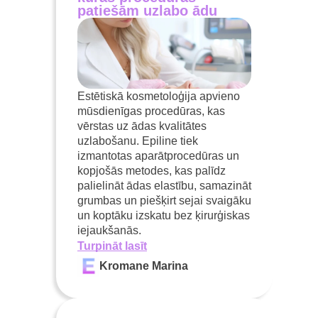
patiešām uzlabo ādu
Estētiskā kosmetoloģija apvieno
mūsdienīgas procedūras, kas
vērstas uz ādas kvalitātes
uzlabošanu. Epiline tiek
izmantotas aparātprocedūras un
kopjošās metodes, kas palīdz
palielināt ādas elastību, samazināt
grumbas un piešķirt sejai svaigāku
un koptāku izskatu bez ķirurģiskas
iejaukšanās.
Turpināt lasīt
Kromane Marina