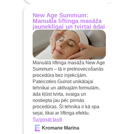
New Age Summum:
Manuāla liftinga masāža
jauneklīgai un tvirtai ādai
Manuālā liftinga masāža New Age
Summum – tā ir pretnovecošanās
procedūra bez injekcijām.
Pateicoties Guinot unikālajai
tehnikai un aktīvajām formulām,
āda kļūst tvirta, svaiga un
nostiepta jau pēc pirmās
procedūras. Šī tehnika ir kā spa
sejai, tikai ar liftinga efektu.
Turpināt lasīt
Kromane Marina