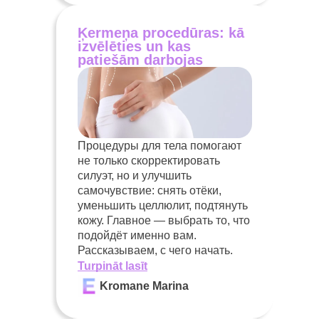
Ķermeņa procedūras: kā
izvēlēties un kas
patiešām darbojas
Процедуры для тела помогают
не только скорректировать
силуэт, но и улучшить
самочувствие: снять отёки,
уменьшить целлюлит, подтянуть
кожу. Главное — выбрать то, что
подойдёт именно вам.
Рассказываем, с чего начать.
Turpināt lasīt
Kromane Marina