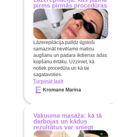
pirms pirmās procedūras
Lāzerepilācija palīdz ilgstoši
samazināt nevēlamo matiņu
augšanu un padara ikdienas ādas
kopšanu ērtāku. Uzziniet, kā
notiek procedūra un kā tai
sagatavoties.
Turpināt lasīt
Kromane Marina
Vakuuma masāža: kā tā
darbojas un kādus
rezultātus var sniegt