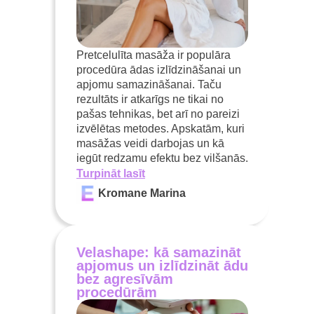
Pretcelulīta masāža ir populāra
procedūra ādas izlīdzināšanai un
apjomu samazināšanai. Taču
rezultāts ir atkarīgs ne tikai no
pašas tehnikas, bet arī no pareizi
izvēlētas metodes. Apskatām, kuri
masāžas veidi darbojas un kā
iegūt redzamu efektu bez vilšanās.
Turpināt lasīt
Kromane Marina
Velashape: kā samazināt
apjomus un izlīdzināt ādu
bez agresīvām
procedūrām