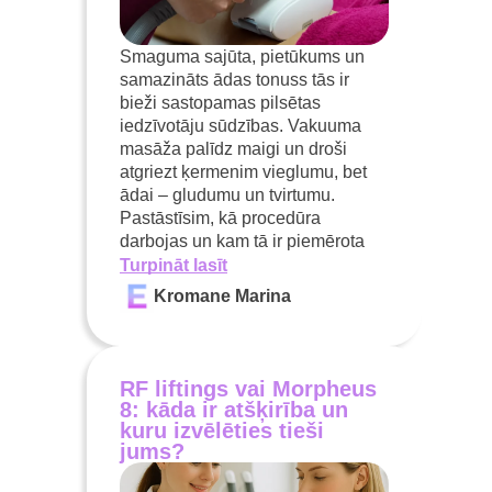
Smaguma sajūta, pietūkums un
samazināts ādas tonuss tās ir
bieži sastopamas pilsētas
iedzīvotāju sūdzības. Vakuuma
masāža palīdz maigi un droši
atgriezt ķermenim vieglumu, bet
ādai – gludumu un tvirtumu.
Pastāstīsim, kā procedūra
darbojas un kam tā ir piemērota
Turpināt lasīt
Kromane Marina
RF liftings vai Morpheus
8: kāda ir atšķirība un
kuru izvēlēties tieši
jums?