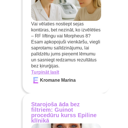
Vai vēlaties nostiept sejas
kontūras, bet nezināt, ko izvēlēties
– RF liftingu vai Morpheus 8?
Esam apkopojuši vienkāršu, viegli
saprotamu salīdzinājumu, lai
palīdzētu jums pieņemt lēmumu
un sasniegt redzamus rezultātus
bez ķirurģijas.
Turpināt lasīt
Kromane Marina
Starojoša āda bez
filtriem: Guinot
procedūru kurss Epiline
klīnikā