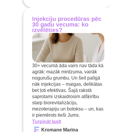
Injekciju procedūras pēc
30 gadu vecuma: ko
izvēlēties?
30+ vecumā āda vairs nav tāda kā
agrāk: mazāk mirdzuma, vairāk
nogurušu grumbu. Un šeit palīgā
nāk injekcijas – maigas, delikātas
bet ļoti efektīvas. Šajā rakstā
saprotami izskaidrosim atšķirību
starp biorevitalizāciju,
mezoterapiju un botoksu – un, kas
ir piemērots tieši Jums.
Turpināt lasīt
Kromane Marina