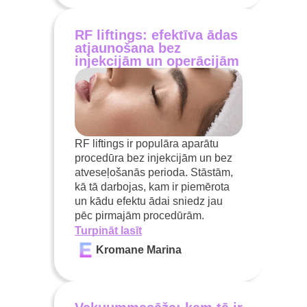
RF liftings: efektīva ādas
atjaunošana bez
injekcijām un operācijām
RF liftings ir populāra aparātu
procedūra bez injekcijām un bez
atveseļošanās perioda. Stāstām,
kā tā darbojas, kam ir piemērota
un kādu efektu ādai sniedz jau
pēc pirmajām procedūrām.
Turpināt lasīt
Kromane Marina