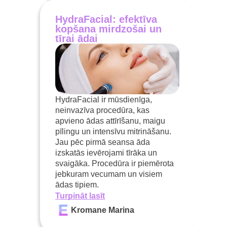
HydraFacial: efektīva
kopšana mirdzošai un
tīrai ādai
HydraFacial ir mūsdienīga,
neinvazīva procedūra, kas
apvieno ādas attīrīšanu, maigu
pīlingu un intensīvu mitrināšanu.
Jau pēc pirmā seansa āda
izskatās ievērojami tīrāka un
svaigāka. Procedūra ir piemērota
jebkuram vecumam un visiem
ādas tipiem.
Turpināt lasīt
Kromane Marina