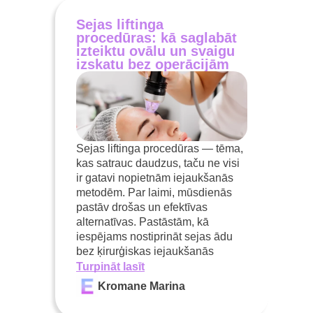
Sejas liftinga
procedūras: kā saglabāt
izteiktu ovālu un svaigu
izskatu bez operācijām
Sejas liftinga procedūras — tēma,
kas satrauc daudzus, taču ne visi
ir gatavi nopietnām iejaukšanās
metodēm. Par laimi, mūsdienās
pastāv drošas un efektīvas
alternatīvas. Pastāstām, kā
iespējams nostiprināt sejas ādu
bez ķirurģiskas iejaukšanās
Turpināt lasīt
Kromane Marina