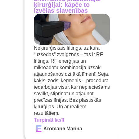
ķirurģijai: kāpēc to
izvēlas slavenības
Neķirurģiskais liftings, uz kura
“uzsēdās” zvaigznes – tas ir RF
liftings. RF enerģijas un
mikroadatu kombinācija uzsāk
atjaunošanos dziļākā līmenī. Seja,
kakls, zods, ķermenis – procedūra
iedarbojas visur, kur nepieciešams
savilkt, stiprināt un atjaunot
precīzas līnijas. Bez plastiskās
ķirurģijas. Un ar reāliem
rezultātiem.
Turpināt lasīt
Kromane Marina