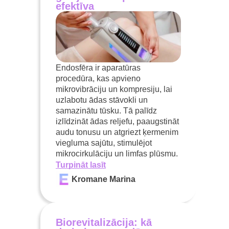
efektīva
Endosfēra ir aparatūras
procedūra, kas apvieno
mikrovibrāciju un kompresiju, lai
uzlabotu ādas stāvokli un
samazinātu tūsku. Tā palīdz
izlīdzināt ādas reljefu, paaugstināt
audu tonusu un atgriezt ķermenim
viegluma sajūtu, stimulējot
mikrocirkulāciju un limfas plūsmu.
Turpināt lasīt
Kromane Marina
Biorevitalizācija: kā