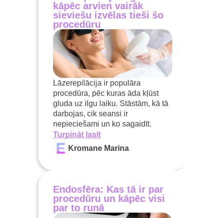
kāpēc arvien vairāk
sieviešu izvēlas tieši šo
procedūru
Lāzerepilācija ir populāra
procedūra, pēc kuras āda kļūst
gluda uz ilgu laiku. Stāstām, kā tā
darbojas, cik seansi ir
nepieciešami un ko sagaidīt.
Turpināt lasīt
Kromane Marina
Endosfēra: Kas tā ir par
procedūru un kāpēc visi
par to runā