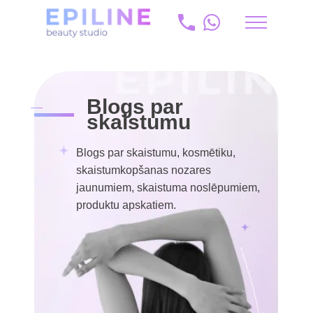
Sākums
/
Blogs
ru
+371 20 175 204
Blogs par
info@epiline.lv
skaistumu
Blogs par skaistumu, kosmētiku,
skaistumkopšanas nozares
jaunumiem, skaistuma noslēpumiem,
produktu apskatiem.