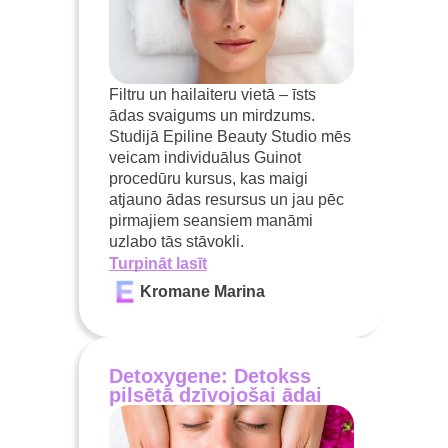
Filtru un hailaiteru vietā – īsts
ādas svaigums un mirdzums.
Studijā Epiline Beauty Studio mēs
veicam individuālus Guinot
procedūru kursus, kas maigi
atjauno ādas resursus un jau pēc
pirmajiem seansiem manāmi
uzlabo tās stāvokli.
Turpināt lasīt
Kromane Marina
Detoxygene: Detokss
pilsētā dzīvojošai ādai