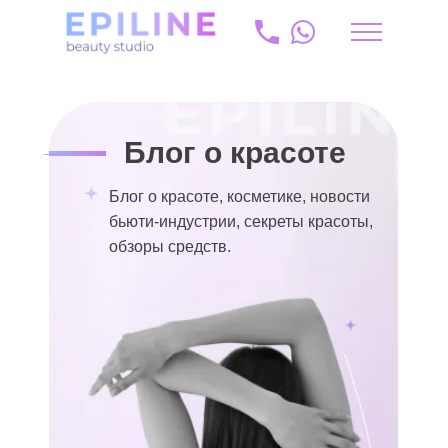
Главная
/
Блог
lv
+371 20 175 204
Блог о красоте
info@epiline.lv
Блог о красоте, косметике, новости
бьюти-индустрии, секреты красоты,
обзоры средств.