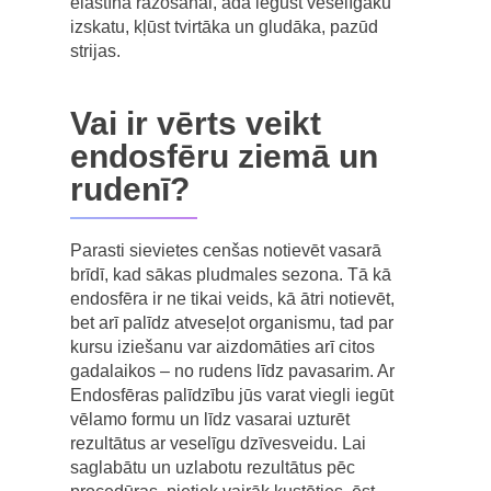
elastīna ražošanai, āda iegūst veselīgāku
izskatu, kļūst tvirtāka un gludāka, pazūd
strijas.
Vai ir vērts veikt
endosfēru ziemā un
rudenī?
Parasti sievietes cenšas notievēt vasarā
brīdī, kad sākas pludmales sezona. Tā kā
endosfēra ir ne tikai veids, kā ātri notievēt,
bet arī palīdz atveseļot organismu, tad par
kursu iziešanu var aizdomāties arī citos
gadalaikos – no rudens līdz pavasarim. Ar
Endosfēras palīdzību jūs varat viegli iegūt
vēlamo formu un līdz vasarai uzturēt
rezultātus ar veselīgu dzīvesveidu. Lai
saglabātu un uzlabotu rezultātus pēc