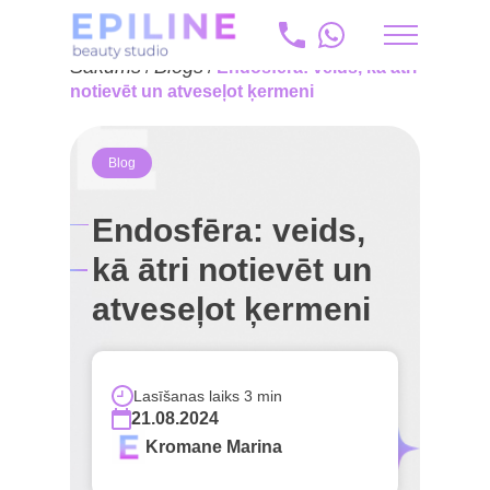
Sākums
Blogs
/
/
Endosfēra: veids, kā ātri
ru
notievēt un atveseļot ķermeni
+371 20 175 204
Blog
info@epiline.lv
Endosfēra: veids,
kā ātri notievēt un
atveseļot ķermeni
Lasīšanas laiks 3 min
21.08.2024
Kromane Marina