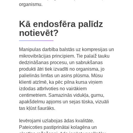
organismu.
Kā endosfēra palīdz
notievēt?
Manipulas darbība balstās uz kompresijas un
mikrovibrācijas principiem. Tie palaiž tauku
dedzināšanas procesu, un sabrukšanas
produkti ātri tiek izvadīti no organisma, jo
palielinās limfas un asins plūsma. Mūsu
klienti atzīmē, ka pēc pilna kursa viņiem
izdodas atbrīvoties no vairākiem
centimetriem. Samazinās vidukļa, gurnu,
apakšdelmu apjoms un sejas tūska, vizuāli
tas kļūst šaurāks.
Ievērojami uzlabojas ādas kvalitāte.
Pateicoties pastiprinātai kolagēna un