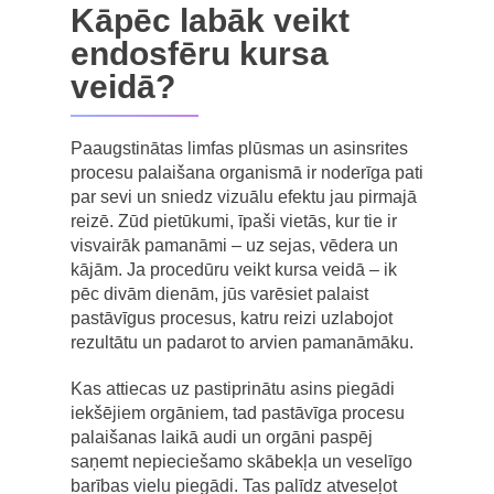
Kāpēc labāk veikt
endosfēru kursa
veidā?
Paaugstinātas limfas plūsmas un asinsrites
procesu palaišana organismā ir noderīga pati
par sevi un sniedz vizuālu efektu jau pirmajā
reizē. Zūd pietūkumi, īpaši vietās, kur tie ir
visvairāk pamanāmi – uz sejas, vēdera un
kājām. Ja procedūru veikt kursa veidā – ik
pēc divām dienām, jūs varēsiet palaist
pastāvīgus procesus, katru reizi uzlabojot
rezultātu un padarot to arvien pamanāmāku.
Kas attiecas uz pastiprinātu asins piegādi
iekšējiem orgāniem, tad pastāvīga procesu
palaišanas laikā audi un orgāni paspēj
saņemt nepieciešamo skābekļa un veselīgo
barības vielu piegādi. Tas palīdz atveseļot