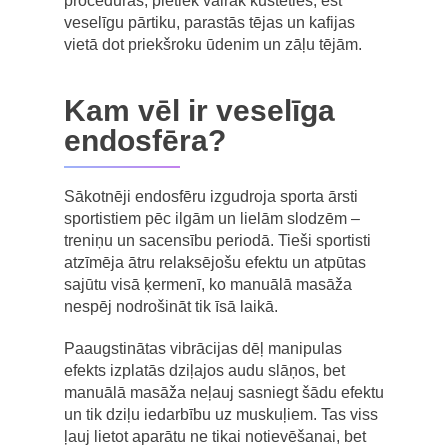
procedūras, pietiek vairāk kustēties, ēst
veselīgu pārtiku, parastās tējas un kafijas
vietā dot priekšroku ūdenim un zāļu tējām.
Kam vēl ir veselīga
endosfēra?
Sākotnēji endosfēru izgudroja sporta ārsti
sportistiem pēc ilgām un lielām slodzēm –
treniņu un sacensību periodā. Tieši sportisti
atzīmēja ātru relaksējošu efektu un atpūtas
sajūtu visā ķermenī, ko manuālā masāža
nespēj nodrošināt tik īsā laikā.
Paaugstinātas vibrācijas dēļ manipulas
efekts izplatās dziļajos audu slāņos, bet
manuālā masāža neļauj sasniegt šādu efektu
un tik dziļu iedarbību uz muskuļiem. Tas viss
ļauj lietot aparātu ne tikai notievēšanai, bet