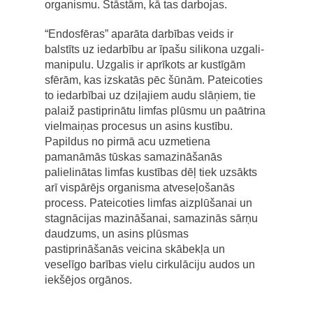
organismu. Stāstām, kā tas darbojas.
“Endosfēras” aparāta darbības veids ir
balstīts uz iedarbību ar īpašu silikona uzgali-
manipulu. Uzgalis ir aprīkots ar kustīgām
sfērām, kas izskatās pēc šūnām. Pateicoties
to iedarbībai uz dziļajiem audu slāņiem, tie
palaiž pastiprinātu limfas plūsmu un paātrina
vielmaiņas procesus un asins kustību.
Papildus no pirmā acu uzmetiena
pamanāmās tūskas samazināšanās
palielinātas limfas kustības dēļ tiek uzsākts
arī vispārējs organisma atveseļošanās
process. Pateicoties limfas aizplūšanai un
stagnācijas mazināšanai, samazinās sārņu
daudzums, un asins plūsmas
pastiprināšanās veicina skābekļa un
veselīgo barības vielu cirkulāciju audos un
iekšējos orgānos.