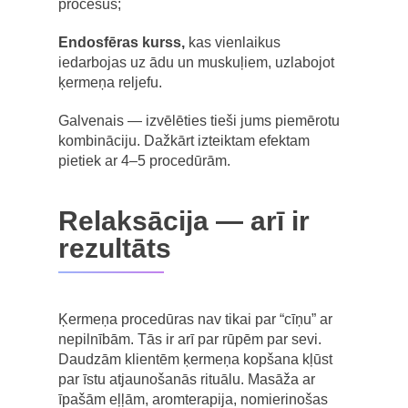
procesus;
Endosfēras kurss,
kas vienlaikus
iedarbojas uz ādu un muskuļiem, uzlabojot
ķermeņa reljefu.
Galvenais — izvēlēties tieši jums piemērotu
kombināciju. Dažkārt izteiktam efektam
pietiek ar 4–5 procedūrām.
Relaksācija — arī ir
rezultāts
Ķermeņa procedūras nav tikai par “cīņu” ar
nepilnībām. Tās ir arī par rūpēm par sevi.
Daudzām klientēm ķermeņa kopšana kļūst
par īstu atjaunošanās rituālu. Masāža ar
īpašām eļļām, aromterapija, nomierinošas