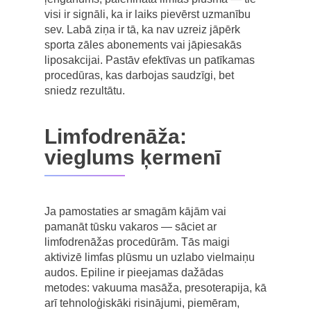
visi ir signāli, ka ir laiks pievērst uzmanību
sev. Labā ziņa ir tā, ka nav uzreiz jāpērk
sporta zāles abonements vai jāpiesakās
liposakcijai. Pastāv efektīvas un patīkamas
procedūras, kas darbojas saudzīgi, bet
sniedz rezultātu.
Limfodrenāža:
vieglums ķermenī
Ja pamostaties ar smagām kājām vai
pamanāt tūsku vakaros — sāciet ar
limfodrenāžas procedūrām. Tās maigi
aktivizē limfas plūsmu un uzlabo vielmaiņu
audos. Epiline ir pieejamas dažādas
metodes: vakuuma masāža, presoterapija, kā
arī tehnoloģiskāki risinājumi, piemēram,