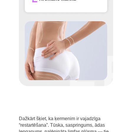
Dažkārt šķiet, ka ķermenim ir vajadzīga
“restartēšana”. Tūska, saspringums, ādas
ļenganums, palēnināta limfas plūsma — tie