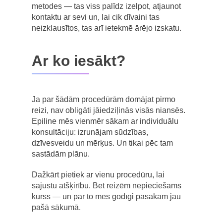
metodes — tas viss palīdz izelpot, atjaunot
kontaktu ar sevi un, lai cik dīvaini tas
neizklausītos, tas arī ietekmē ārējo izskatu.
Ar ko iesākt?
Ja par šādām procedūrām domājat pirmo
reizi, nav obligāti jāiedziļinās visās niansēs.
Epiline mēs vienmēr sākam ar individuālu
konsultāciju: izrunājam sūdzības,
dzīvesveidu un mērķus. Un tikai pēc tam
sastādām plānu.
Dažkārt pietiek ar vienu procedūru, lai
sajustu atšķirību. Bet reizēm nepieciešams
kurss — un par to mēs godīgi pasakām jau
pašā sākumā.