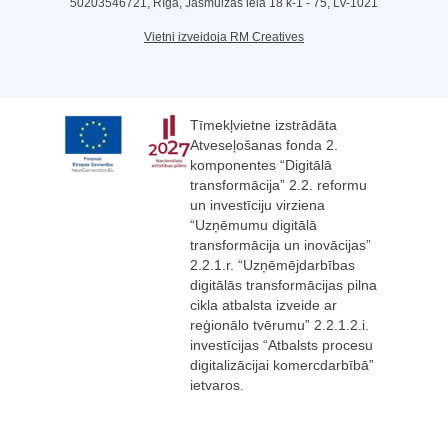
50203546721, Rīga, Jasmuižas iela 18 k-1 - 75, LV-1021
Vietni izveidoja RM Creatives
Tīmekļvietne izstrādāta
Atveseļošanas fonda 2.
komponentes “Digitālā
transformācija” 2.2. reformu
un investīciju virziena
“Uzņēmumu digitālā
transformācija un inovācijas”
2.2.1.r. “Uzņēmējdarbības
digitālās transformācijas pilna
cikla atbalsta izveide ar
reģionālo tvērumu” 2.2.1.2.i.
investīcijas “Atbalsts procesu
digitalizācijai komercdarbībā”
ietvaros.