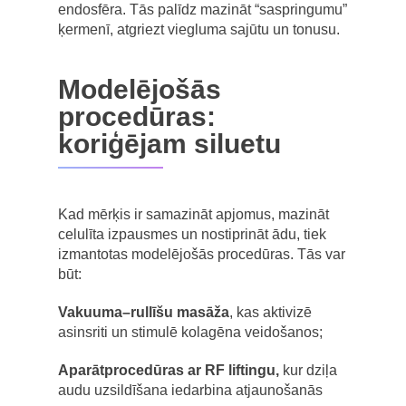
endosfēra. Tās palīdz mazināt “saspringumu”
ķermenī, atgriezt viegluma sajūtu un tonusu.
Modelējošās
procedūras:
koriģējam siluetu
Kad mērķis ir samazināt apjomus, mazināt
celulīta izpausmes un nostiprināt ādu, tiek
izmantotas modelējošās procedūras. Tās var
būt:
Vakuuma–rullīšu masāža
, kas aktivizē
asinsriti un stimulē kolagēna veidošanos;
Aparātprocedūras ar RF liftingu,
kur dziļa
audu uzsildīšana iedarbina atjaunošanās