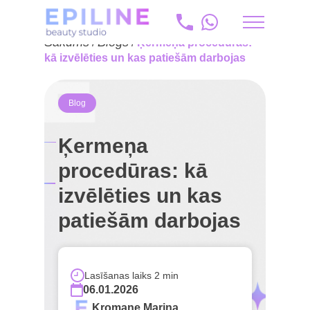
Sākums
Blogs
/
/
Ķermeņa procedūras:
ru
kā izvēlēties un kas patiešām darbojas
+371 20 175 204
Blog
info@epiline.lv
Ķermeņa
procedūras: kā
izvēlēties un kas
patiešām darbojas
Lasīšanas laiks 2 min
06.01.2026
Kromane Marina