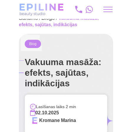
Sākums
Blogs
/
/
Vakuuma masāža:
ru
efekts, sajūtas, indikācijas
+371 20 175 204
Blog
info@epiline.lv
Vakuuma masāža:
efekts, sajūtas,
indikācijas
Lasīšanas laiks 2 min
02.10.2025
Kromane Marina