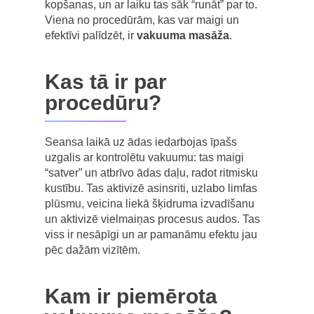
kopšanas, un ar laiku tas sāk “runāt” par to.
Viena no procedūrām, kas var maigi un
efektīvi palīdzēt, ir
vakuuma masāža
.
Kas tā ir par
procedūru?
Seansa laikā uz ādas iedarbojas īpašs
uzgalis ar kontrolētu vakuumu: tas maigi
“satver” un atbrīvo ādas daļu, radot ritmisku
kustību. Tas aktivizē asinsriti, uzlabo limfas
plūsmu, veicina liekā šķidruma izvadīšanu
un aktivizē vielmaiņas procesus audos. Tas
viss ir nesāpīgi un ar pamanāmu efektu jau
pēc dažām vizītēm.
Kam ir piemērota