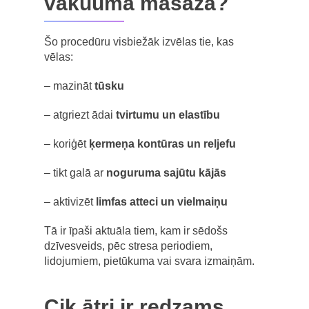
vakuuma masāža?
Šo procedūru visbiežāk izvēlas tie, kas
vēlas:
– mazināt
tūsku
– atgriezt ādai
tvirtumu un elastību
– koriģēt
ķermeņa kontūras un reljefu
– tikt galā ar
noguruma sajūtu kājās
– aktivizēt
limfas atteci un vielmaiņu
Tā ir īpaši aktuāla tiem, kam ir sēdošs
dzīvesveids, pēc stresa periodiem,
lidojumiem, pietūkuma vai svara izmaiņām.
Cik ātri ir redzams