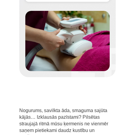
Nogurums, savilkta āda, smaguma sajūta
kājās… Izklausās pazīstami? Pilsētas
straujajā ritmā mūsu ķermenis ne vienmēr
saņem pietiekami daudz kustību un