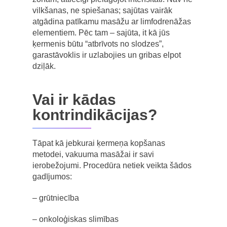
vilkšanas, ne spiešanas; sajūtas vairāk
atgādina patīkamu masāžu ar limfodrenāžas
elementiem. Pēc tam – sajūta, it kā jūs
ķermenis būtu “atbrīvots no slodzes”,
garastāvoklis ir uzlabojies un gribas elpot
dziļāk.
Vai ir kādas
kontrindikācijas?
Tāpat kā jebkurai ķermeņa kopšanas
metodei, vakuuma masāžai ir savi
ierobežojumi. Procedūra netiek veikta šādos
gadījumos:
– grūtniecība
– onkoloģiskas slimības