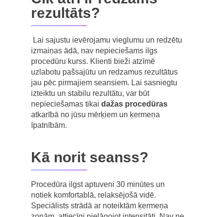
rezultāts?
Lai sajustu ievērojamu vieglumu un redzētu
izmaiņas ādā, nav nepieciešams ilgs
procedūru kurss. Klienti bieži atzīmē
uzlabotu pašsajūtu un redzamus rezultātus
jau pēc pirmajiem seansiem. Lai sasniegtu
izteiktu un stabilu rezultātu, var būt
nepieciešamas tikai
dažas procedūras
atkarībā no jūsu mērķiem un ķermeņa
īpatnībām.
Kā norit seanss?
Procedūra ilgst aptuveni 30 minūtes un
notiek komfortablā, relaksējošā vidē.
Speciālists strādā ar noteiktām ķermeņa
zonām, attiecīgi pielāgojot intensitāti. Nav ne