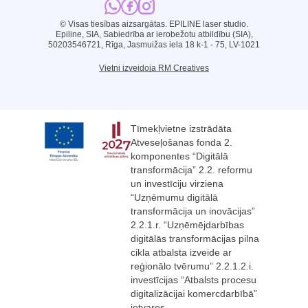
© Visas tiesības aizsargātas. EPILINE laser studio.
Epiline, SIA, Sabiedrība ar ierobežotu atbildību (SIA),
50203546721, Rīga, Jasmuižas iela 18 k-1 - 75, LV-1021
Vietni izveidoja RM Creatives
Tīmekļvietne izstrādāta
Atveseļošanas fonda 2.
komponentes “Digitālā
transformācija” 2.2. reformu
un investīciju virziena
“Uzņēmumu digitālā
transformācija un inovācijas”
2.2.1.r. “Uzņēmējdarbības
digitālās transformācijas pilna
cikla atbalsta izveide ar
reģionālo tvērumu” 2.2.1.2.i.
investīcijas “Atbalsts procesu
digitalizācijai komercdarbībā”
ietvaros.