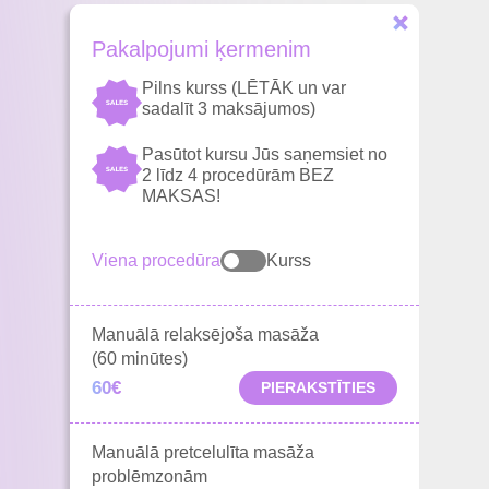
Pakalpojumi ķermenim
Pilns kurss (LĒTĀK un var
sadalīt 3 maksājumos)
Pasūtot kursu Jūs saņemsiet no
2 līdz 4 procedūrām BEZ
MAKSAS!
Viena procedūra
Kurss
Manuālā relaksējoša masāža
(60 minūtes)
60€
PIERAKSTĪTIES
Manuālā pretcelulīta masāža
problēmzonām