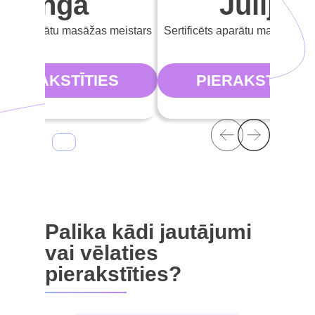
Inga
Jūlija
icēts aparātu masāžas meistars
Sertificēts aparātu masāžas m
PIERAKSTĪTIES
PIERAKSTĪTIES
Palika kādi jautājumi
vai vēlaties
pierakstīties?