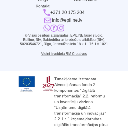
Kontakti
+371 20 175 204
info@epiline.lv
© Visas tiesības aizsargātas. EPILINE laser studio.
Epiline, SIA, Sabiedrība ar ierobežotu atbildību (SIA),
50203546721, Rīga, Jasmuižas iela 18 k-1 - 75, LV-1021
Vietni izveidoja RM Creatives
Tīmekļvietne izstrādāta
Atveseļošanas fonda 2.
komponentes “Digitālā
transformācija” 2.2. reformu
un investīciju virziena
“Uzņēmumu digitālā
transformācija un inovācijas”
2.2.1.r. “Uzņēmējdarbības
digitālās transformācijas pilna