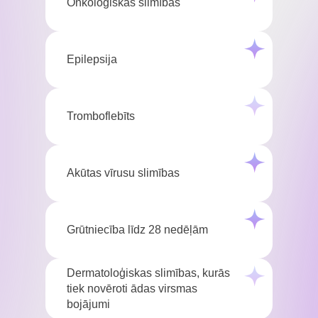
Onkoloģiskās slimības
Epilepsija
Tromboflebīts
Akūtas vīrusu slimības
Grūtniecība līdz 28 nedēļām
Dermatoloģiskas slimības, kurās
tiek novēroti ādas virsmas
bojājumi