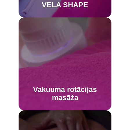
PIERAKSTĪTIES
VELA SHAPE
Vakuuma rotācijas
masāža
VAIRĀK INFORMĀCIJAS
Vakuuma rotācijas
PIERAKSTĪTIES
masāža
PIERAKSTĪTIES