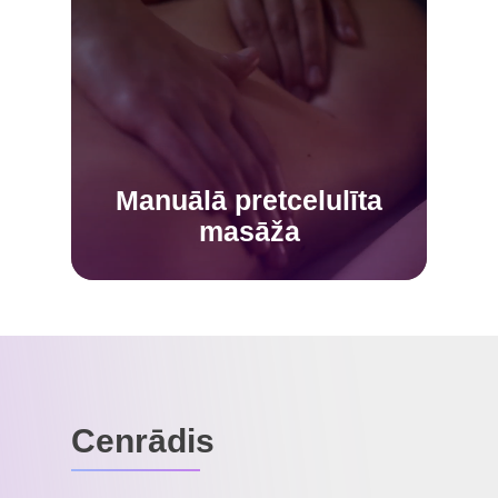
VAIRĀK INFORMĀCIJAS
masāža
Manuālā pretcelulīta
Manuālā pretcelulīta
masāža
Cenrādis