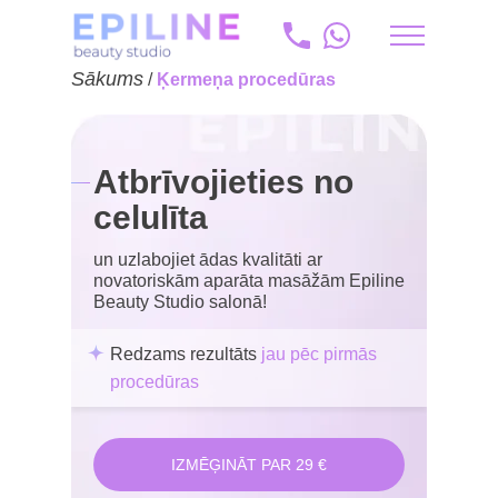
Sākums
/
Ķermeņa procedūras
ru
+371 20 175 204
Atbrīvojieties no
info@epiline.lv
celulīta
un uzlabojiet ādas kvalitāti ar
novatoriskām aparāta masāžām Epiline
Beauty Studio salonā!
Redzams rezultāts
jau pēc pirmās
procedūras
IZMĒĢINĀT PAR 29 €