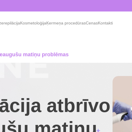
erepilācija
Kosmetoloģija
Ķermeņa procedūras
Cenas
Kontakti
o ieaugušu matiņu problēmas
ācija atbrīvo
ušu matiņu