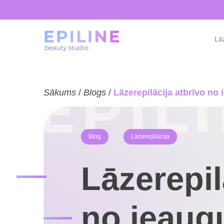
Lāz
Sākums
/
Blogs
/
Lāzerepilācija atbrīvo n
Blog
Lāzerepilācija
Lāzerepil
no ieaug