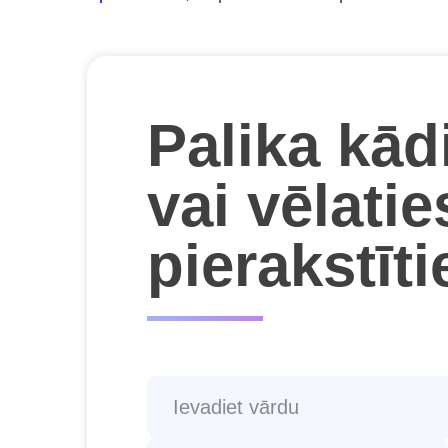
Palika kād
vai vēlatie
pierakstīt