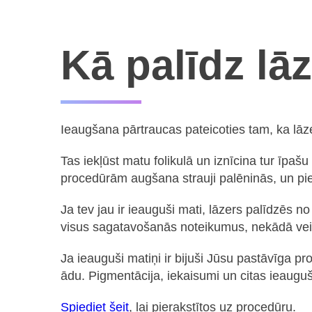
Kā palīdz lāz
Ieaugšana pārtraucas pateicoties tam, ka lāzer
Tas iekļūst matu folikulā un iznīcina tur īp
procedūrām augšana strauji palēninās, un piel
Ja tev jau ir ieauguši mati, lāzers palīdzēs 
visus sagatavošanās noteikumus, nekādā ve
Ja ieauguši matiņi ir bijuši Jūsu pastāvīga 
ādu. Pigmentācija, iekaisumi un citas ieaugu
Spiediet šeit
, lai pierakstītos uz procedūru.