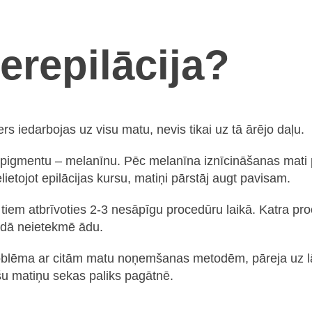
erepilācija?
s iedarbojas uz visu matu, nevis tikai uz tā ārējo daļu.
ašu pigmentu – melanīnu. Pēc melanīna iznīcināšanas ma
ietojot epilācijas kursu, matiņi pārstāj augt pavisam.
no tiem atbrīvoties 2-3 nesāpīgu procedūru laikā. Katra p
idā neietekmē ādu.
problēma ar citām matu noņemšanas metodēm, pāreja uz l
šu matiņu sekas paliks pagātnē.