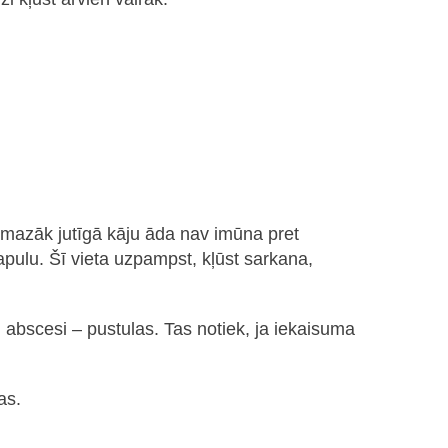
t mazāk jutīgā kāju āda nav imūna pret
apulu. Šī vieta uzpampst, kļūst sarkana,
abscesi – pustulas. Tas notiek, ja iekaisuma
as.