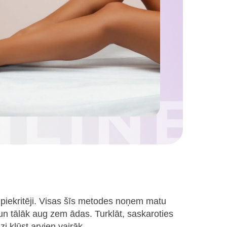
piekritēji. Visas šīs metodes noņem matu
un tālāk aug zem ādas. Turklāt, saskaroties
i kļūst arvien vairāk.