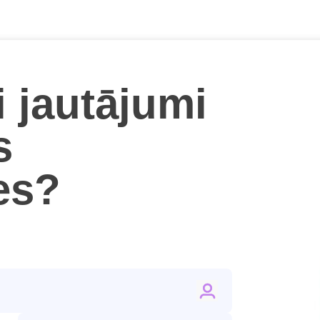
i jautājumi
s
ies?