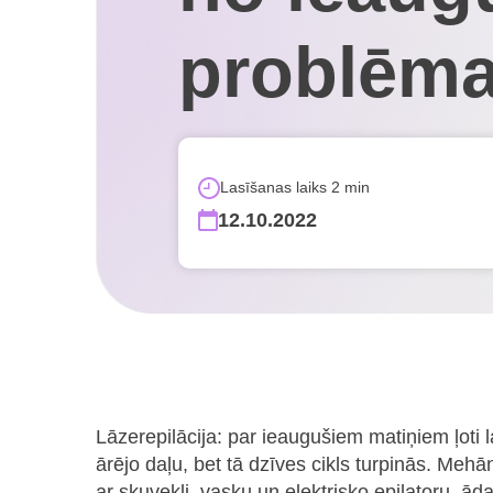
problēm
Lasīšanas laiks 2 min
12.10.2022
Lāzerepilācija: par ieaugušiem matiņiem ļoti l
ārējo daļu, bet tā dzīves cikls turpinās. Meh
ar skuvekli, vasku un elektrisko epilatoru, ād