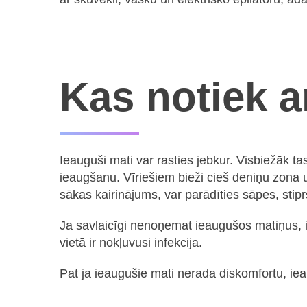
Kas notiek a
Ieauguši mati var rasties jebkur. Visbiežāk t
ieaugšanu. Vīriešiem bieži cieš deniņu zona u
sākas kairinājums, var parādīties sāpes, sti
Ja savlaicīgi nenoņemat ieaugušos matiņus, i
vietā ir nokļuvusi infekcija.
Pat ja ieaugušie mati nerada diskomfortu, i