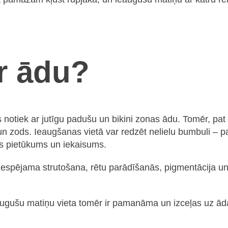
r ādu?
as notiek ar jutīgu padušu un bikini zonas ādu. Tomēr, pa
n zods. Ieaugšanas vietā var redzēt nelielu bumbuli – p
prs pietūkums un iekaisums.
espējama strutošana, rētu parādīšanās, pigmentācija un 
eaugušu matiņu vieta tomēr ir pamanāma un izceļas uz ād