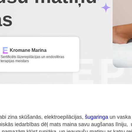
as
Kromane Marina
Sertificēts lāzerepilācijas un endosfēras
terapijas meistars
abi zina skūšanās, elektroepilācijas,
šugaringa
un vaska 
āniskās iedarbības dēļ mats maina savu augšanas līniju, 
a pamazām kļūst rupjāka, un ieaugušu matiņu ar katru reiz