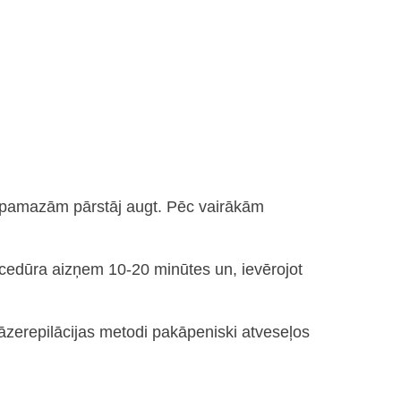
ti pamazām pārstāj augt. Pēc vairākām
rocedūra aizņem 10-20 minūtes un, ievērojot
āzerepilācijas metodi pakāpeniski atveseļos