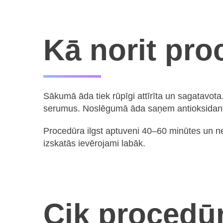
Kā norit pr
Sākumā āda tiek rūpīgi attīrīta un sagatavot
serumus. Noslēgumā āda saņem antioksidantu
Procedūra ilgst aptuveni 40–60 minūtes un ne
izskatās ievērojami labāk.
Cik procedū