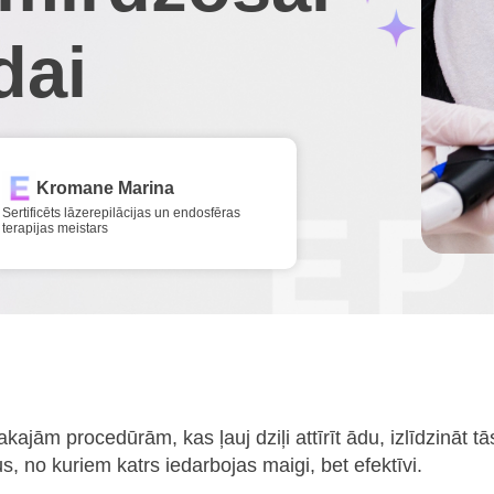
dai
Kromane Marina
Sertificēts lāzerepilācijas un endosfēras
terapijas meistars
ajām procedūrām, kas ļauj dziļi attīrīt ādu, izlīdzināt t
no kuriem katrs iedarbojas maigi, bet efektīvi.