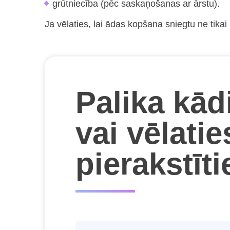
grūtniecība (pēc saskaņošanas ar ārstu).
Ja vēlaties, lai ādas kopšana sniegtu ne tikai
Palika kād
vai vēlatie
pierakstīt