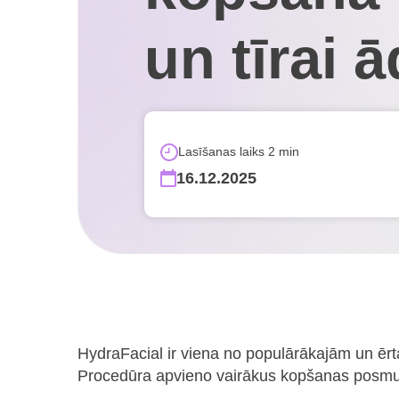
un tīrai ā
Lasīšanas laiks 2 min
16.12.2025
HydraFacial ir viena no populārākajām un ērtak
Procedūra apvieno vairākus kopšanas posmus, 