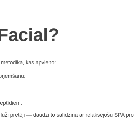
Facial?
u metodika, kas apvieno:
noņemšanu;
eptīdiem.
uži pretēji — daudzi to salīdzina ar relaksējošu SPA pro