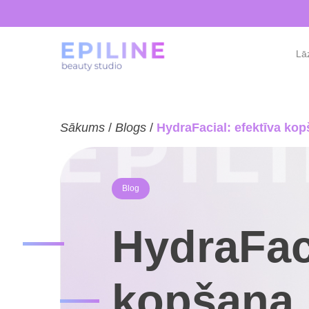
Lāz
Sākums
/
Blogs
/
HydraFacial: efektīva kop
Blog
HydraFaci
kopšana 