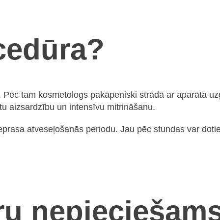
ocedūra?
a. Pēc tam kosmetologs pakāpeniski strādā ar aparāta uzg
 aizsardzību un intensīvu mitrināšanu.
prasa atveseļošanās periodu. Jau pēc stundas var doties
ru nepieciešam