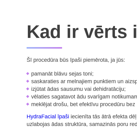
Kad ir vērts
Šī procedūra būs īpaši piemērota, ja jūs:
pamanāt blāvu sejas toni;
saskaraties ar melnajiem punktiem un aizs
izjūtat ādas sausumu vai dehidratāciju;
vēlaties sagatavot ādu svarīgam notikuma
meklējat drošu, bet efektīvu procedūru bez 
HydraFacial īpaši
iecienīta tās ātrā efekta d
uzlabojas ādas struktūra, samazinās poru red