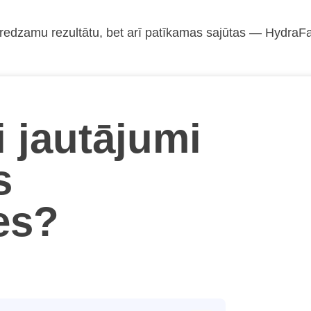
 redzamu rezultātu, bet arī patīkamas sajūtas — HydraFaci
i jautājumi
s
ies?