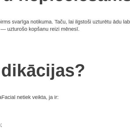
pirms svarīga notikuma. Taču, lai ilgstoši uzturētu ādu l
 — uzturošo kopšanu reizi mēnesī.
ndikācijas?
cial netiek veikta, ja ir:
;