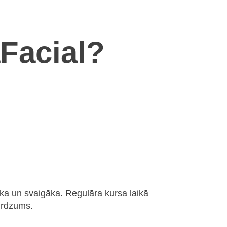
aFacial?
āka un svaigāka. Regulāra kursa laikā
irdzums.