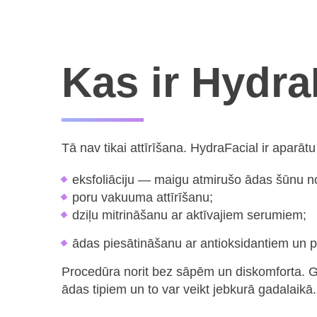
Kas ir Hydra
Tā nav tikai attīrīšana. HydraFacial ir aparāt
eksfoliāciju — maigu atmirušo ādas šūnu 
poru vakuuma attīrīšanu;
dziļu mitrināšanu ar aktīvajiem serumiem;
ādas piesātināšanu ar antioksidantiem un p
Procedūra norit bez sāpēm un diskomforta. Gl
ādas tipiem un to var veikt jebkurā gadalaikā.