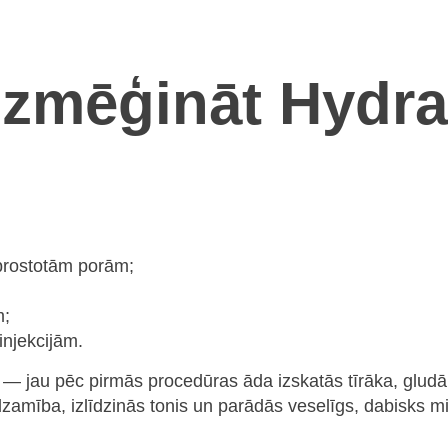
 izmēģināt Hydr
prostotām porām;
m;
injekcijām.
ēļ — jau pēc pirmās procedūras āda izskatās tīrāka, glud
zamība, izlīdzinās tonis un parādās veselīgs, dabisks m