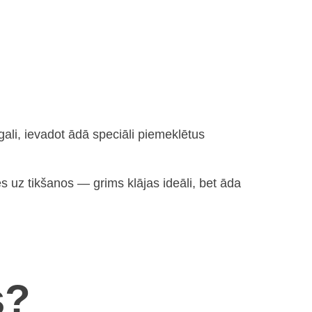
ali, ievadot ādā speciāli piemeklētus
 uz tikšanos — grims klājas ideāli, bet āda
s?