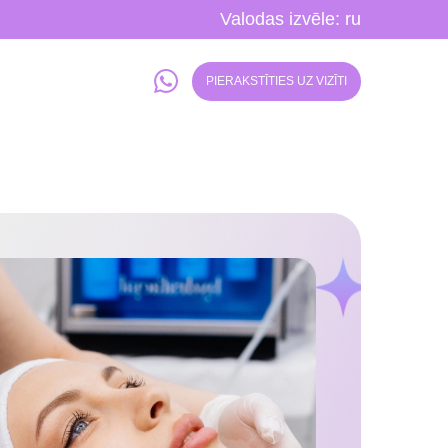
Valodas izvēle:
ru
PIERAKSTĪTIES UZ VIZĪTI