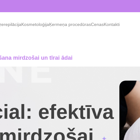
erepilācija
Kosmetoloģija
Ķermeņa procedūras
Cenas
Kontakti
šana mirdzošai un tīrai ādai
al: efektīva
mirdzošai