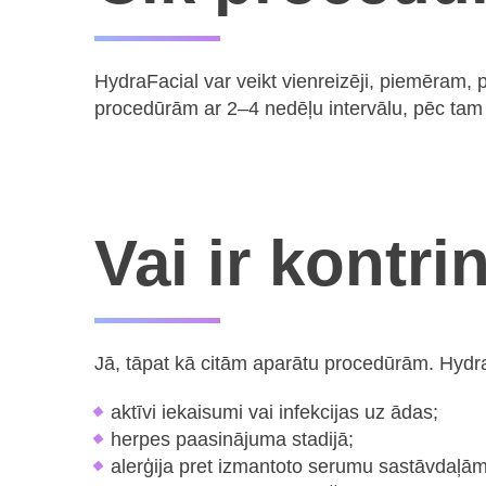
HydraFacial var veikt vienreizēji, piemēram, 
procedūrām ar 2–4 nedēļu intervālu, pēc tam
Vai ir kontri
Jā, tāpat kā citām aparātu procedūrām. HydraFa
aktīvi iekaisumi vai infekcijas uz ādas;
herpes paasinājuma stadijā;
alerģija pret izmantoto serumu sastāvdaļām