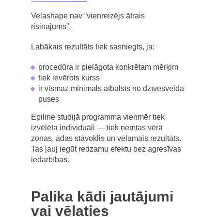
Velashape nav “vienreizējs ātrais
risinājums”.
Labākais rezultāts tiek sasniegts, ja:
procedūra ir pielāgota konkrētam mērķim
tiek ievērots kurss
ir vismaz minimāls atbalsts no dzīvesveida
puses
Epiline studijā programma vienmēr tiek
izvēlēta individuāli — tiek ņemtas vērā
zonas, ādas stāvoklis un vēlamais rezultāts.
Tas ļauj iegūt redzamu efektu bez agresīvas
iedarbības.
Palika kādi jautājumi
vai vēlaties