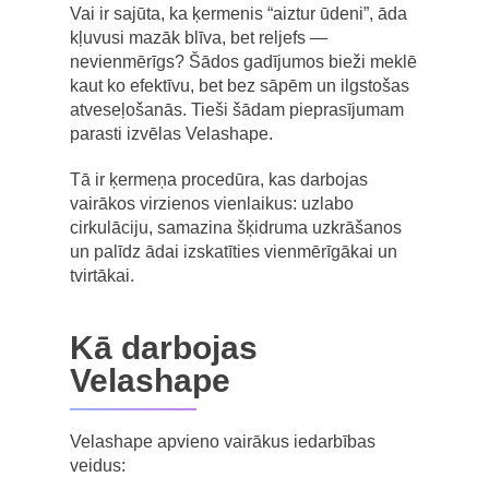
Vai ir sajūta, ka ķermenis “aiztur ūdeni”, āda
kļuvusi mazāk blīva, bet reljefs —
nevienmērīgs? Šādos gadījumos bieži meklē
kaut ko efektīvu, bet bez sāpēm un ilgstošas
atveseļošanās. Tieši šādam pieprasījumam
parasti izvēlas Velashape.
Tā ir ķermeņa procedūra, kas darbojas
vairākos virzienos vienlaikus: uzlabo
cirkulāciju, samazina šķidruma uzkrāšanos
un palīdz ādai izskatīties vienmērīgākai un
tvirtākai.
Kā darbojas
Velashape
Velashape apvieno vairākus iedarbības
veidus: