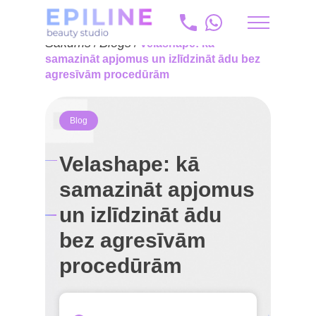
Sākums
Blogs
/
/
Velashape: kā
ru
samazināt apjomus un izlīdzināt ādu bez
agresīvām procedūrām
+371 20 175 204
info@epiline.lv
Blog
Velashape: kā
samazināt apjomus
un izlīdzināt ādu
bez agresīvām
procedūrām