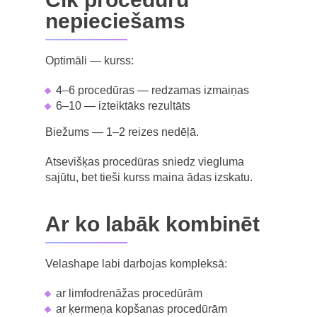
nepieciešams
Optimāli — kurss:
4–6 procedūras — redzamas izmaiņas
6–10 — izteiktāks rezultāts
Biežums — 1–2 reizes nedēļā.
Atsevišķas procedūras sniedz viegluma
sajūtu, bet tieši kurss maina ādas izskatu.
Ar ko labāk kombinēt
Velashape labi darbojas kompleksā:
ar limfodrenāžas procedūrām
ar ķermeņa kopšanas procedūrām