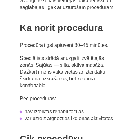
Svarīgi: rezultāts veidojas pakāpeniski un
saglabājas ilgāk ar uzturošām procedūrām.
Kā norit procedūra
Procedūra ilgst aptuveni 30–45 minūtes.
Speciālists strādā ar uzgali izvēlētajās
zonās. Sajūtas — silta, aktīva masāža.
Dažkārt intensīvāka vietās ar izteiktāku
šķidruma uzkrāšanos, bet kopumā
komfortabla.
Pēc procedūras:
nav izteiktas rehabilitācijas
var uzreiz atgriezties ikdienas aktivitātēs
Cik procedūru