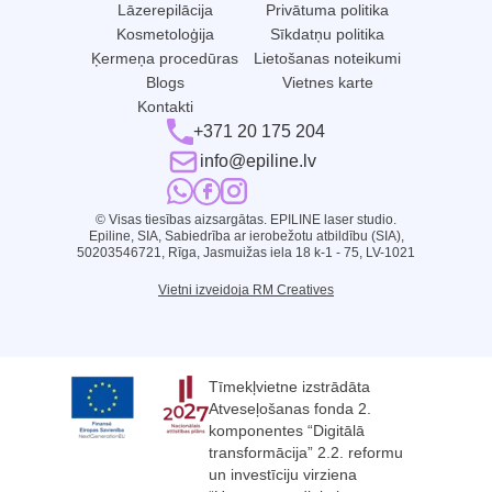
Lāzerepilācija
Privātuma politika
Kosmetoloģija
Sīkdatņu politika
Ķermeņa procedūras
Lietošanas noteikumi
Blogs
Vietnes karte
Kontakti
+371 20 175 204
info@epiline.lv
© Visas tiesības aizsargātas. EPILINE laser studio.
Epiline, SIA, Sabiedrība ar ierobežotu atbildību (SIA),
50203546721, Rīga, Jasmuižas iela 18 k-1 - 75, LV-1021
Vietni izveidoja RM Creatives
Tīmekļvietne izstrādāta
Atveseļošanas fonda 2.
komponentes “Digitālā
transformācija” 2.2. reformu
un investīciju virziena