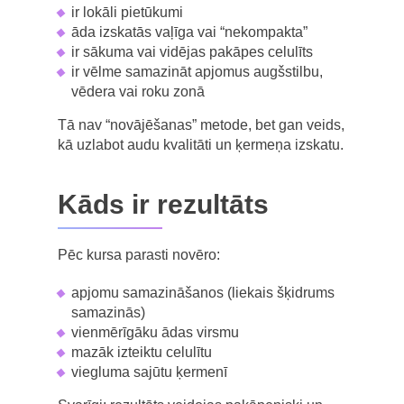
ir lokāli pietūkumi
āda izskatās vaļīga vai “nekompakta”
ir sākuma vai vidējas pakāpes celulīts
ir vēlme samazināt apjomus augšstilbu,
vēdera vai roku zonā
Tā nav “novājēšanas” metode, bet gan veids,
kā uzlabot audu kvalitāti un ķermeņa izskatu.
Kāds ir rezultāts
Pēc kursa parasti novēro:
apjomu samazināšanos (liekais šķidrums
samazinās)
vienmērīgāku ādas virsmu
mazāk izteiktu celulītu
viegluma sajūtu ķermenī