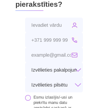
pierakstīties?
Esmu izlasījis/-usi un
piekrītu manu datu
apstrādei saskaņā ar