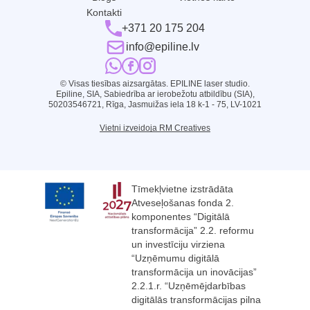
Kontakti
+371 20 175 204
info@epiline.lv
© Visas tiesības aizsargātas. EPILINE laser studio.
Epiline, SIA, Sabiedrība ar ierobežotu atbildību (SIA),
50203546721, Rīga, Jasmuižas iela 18 k-1 - 75, LV-1021
Vietni izveidoja RM Creatives
Tīmekļvietne izstrādāta
Atveseļošanas fonda 2.
komponentes “Digitālā
transformācija” 2.2. reformu
un investīciju virziena
“Uzņēmumu digitālā
transformācija un inovācijas”
2.2.1.r. “Uzņēmējdarbības
digitālās transformācijas pilna