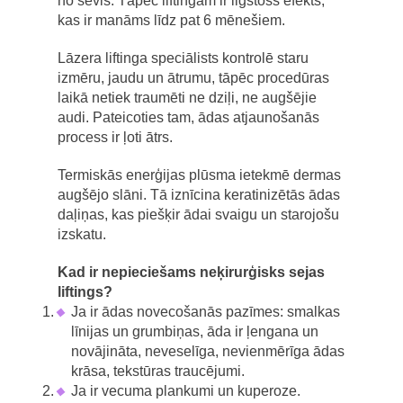
no sevis. Tāpēc liftingam ir ilgstošs efekts,
kas ir manāms līdz pat 6 mēnešiem.
Lāzera liftinga speciālists kontrolē staru
izmēru, jaudu un ātrumu, tāpēc procedūras
laikā netiek traumēti ne dziļi, ne augšējie
audi. Pateicoties tam, ādas atjaunošanās
process ir ļoti ātrs.
Termiskās enerģijas plūsma ietekmē dermas
augšējo slāni. Tā iznīcina keratinizētās ādas
daļiņas, kas piešķir ādai svaigu un starojošu
izskatu.
Kad ir nepieciešams neķirurģisks sejas
liftings?
Ja ir ādas novecošanās pazīmes: smalkas
līnijas un grumbiņas, āda ir ļengana un
novājināta, neveselīga, nevienmērīga ādas
krāsa, tekstūras traucējumi.
Ja ir vecuma plankumi un kuperoze.