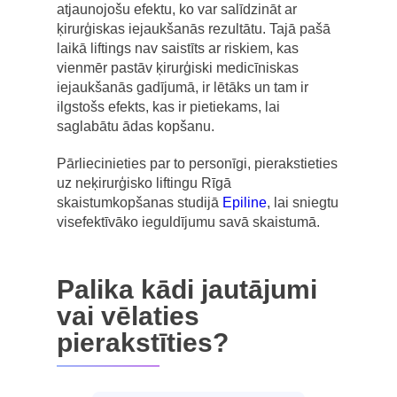
atjaunojošu efektu, ko var salīdzināt ar
ķirurģiskas iejaukšanās rezultātu. Tajā pašā
laikā liftings nav saistīts ar riskiem, kas
vienmēr pastāv ķirurģiski medicīniskas
iejaukšanās gadījumā, ir lētāks un tam ir
ilgstošs efekts, kas ir pietiekams, lai
saglabātu ādas kopšanu.
Pārliecinieties par to personīgi, pierakstieties
uz neķirurģisko liftingu Rīgā
skaistumkopšanas studijā
Epiline
, lai sniegtu
visefektīvāko ieguldījumu savā skaistumā.
Palika kādi jautājumi
vai vēlaties
pierakstīties?