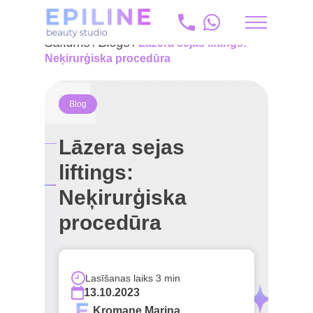
Sākums
Blogs
/
/
Lāzera sejas liftings:
ru
Neķirurģiska procedūra
+371 20 175 204
Blog
info@epiline.lv
Lāzera sejas
liftings:
Neķirurģiska
procedūra
Lasīšanas laiks 3 min
13.10.2023
Kromane Marina