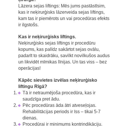
Lāzera sejas liftings: Mēs jums pastāstīsim,
kas ir neķirurģisks lāzerveida sejas liftings,
kam tas ir piemērots un vai procedūras efekts
ir ilgstošs.
Kas ir neķirurģisks liftings.
Neķirurģisks sejas liftings ir procedūru
kopums, kas palīdz sakārtot sejas ovālu,
padarīt to skaidrāku, savilkt novilkušos audus
un likvidēt mīmikas līnijas. Un tas viss – bez
operācijas!
Kāpēc sievietes izvēlas neķirurģisko
liftingu Rīgā?
Tā ir netraumējoša procedūra, kas ir
saudzīga pret ādu.
Pēc procedūras āda ātri atveseļojas.
Rehabilitācijas periods ir īss – tikai 5-7
dienas.
Procedūrai ir minimums kontrindikāciju.