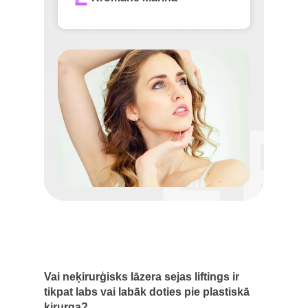
Vai neķirurģisks lāzera sejas liftings ir
tikpat labs vai labāk doties pie plastiskā
ķirurga?