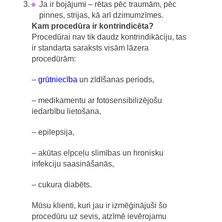
Ja ir bojājumi – rētas pēc traumām, pēc
pinnes, strijas, kā arī dzimumzīmes.
Kam procedūra ir kontrindicēta?
Procedūrai nav tik daudz kontrindikāciju, tas
ir standarta saraksts visām lāzera
procedūrām:
–
grūtniecība
un zīdīšanas periods,
– medikamentu ar fotosensibilizējošu
iedarbību lietošana,
– epilepsija,
– akūtas elpceļu slimības un hronisku
infekciju saasināšanās,
– cukura diabēts.
Mūsu klienti, kuri jau ir izmēģinājuši šo
procedūru uz sevis, atzīmē ievērojamu