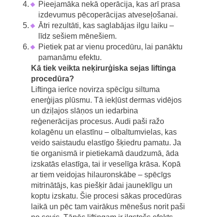
Pieejamāka nekā operācija, kas arī prasa
izdevumus pēcoperācijas atveseļošanai.
Ātri rezultāti, kas saglabājas ilgu laiku –
līdz sešiem mēnešiem.
Pietiek pat ar vienu procedūru, lai panāktu
pamanāmu efektu.
Kā tiek veikta neķirurģiska sejas liftinga
procedūra?
Liftinga ierīce novirza spēcīgu siltuma
enerģijas plūsmu. Tā iekļūst dermas vidējos
un dziļajos slāņos un iedarbina
reģenerācijas procesus. Audi paši ražo
kolagēnu un elastīnu – olbaltumvielas, kas
veido saistaudu elastīgo šķiedru pamatu. Ja
tie organismā ir pietiekamā daudzumā, āda
izskatās elastīga, tai ir veselīga krāsa. Kopā
ar tiem veidojas hilauronskābe – spēcīgs
mitrinātājs, kas piešķir ādai jauneklīgu un
koptu izskatu. Šie procesi sākas procedūras
laikā un pēc tam vairākus mēnešus norit paši