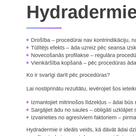
Hydradermie
Drošība – procedūrai nav kontrindikāciju, 
Tūlītējs efekts – āda uzreiz pēc seansa izs
Novecošanās profilakse – regulāra procedū
Vienkāršība kopšanā – pēc procedūras āda k
Ko ir svarīgi darīt pēc procedūras?
Lai nostiprinātu rezultātu, ievērojiet šos iete
Izmantojiet mitrinošos līdzekļus – ādai bū
Sargājiet ādu no saules – obligāti uzklājie
Izvairieties no agresīviem faktoriem – pirm
Hydradermie ir ideāls veids, kā dāvāt ādai dz