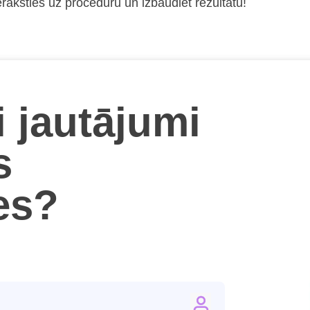
raksties uz procedūru un izbaudiet rezultātu!
i jautājumi
s
ies?