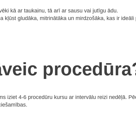
ēki kā ar taukainu, tā arī ar sausu vai jutīgu ādu.
da kļūst gludāka, mitrinātāka un mirdzošāka, kas ir ideā
jāveic procedūra
 iziet 4-6 procedūru kursu ar intervālu reizi nedēļā. Pē
ciešamības.