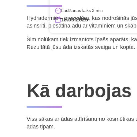
Lasīšanas laiks 3 min
Hydradermie – procedūra, kas nodrošinās jūsu 
18.03.2025
asinsriti, piesātina ādu ar vitamīniem un skāb
Šim nolūkam tiek izmantots īpašs aparāts, kas
Rezultātā jūsu āda izskatās svaiga un kopta.
Kā darbojas
Viss sākas ar ādas attīrīšanu no kosmētikas 
ādas tipam.