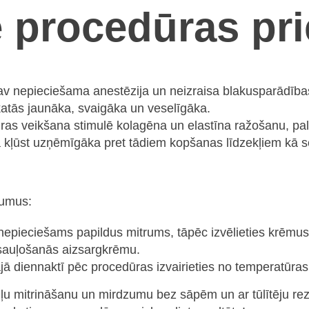
 procedūras pri
nav nepieciešama anestēzija un neizraisa blakusparādība
katās jaunāka, svaigāka un veselīgāka.
ras veikšana stimulē kolagēna un elastīna ražošanu, pa
ļūst uzņēmīgāka pret tādiem kopšanas līdzekļiem kā ser
ikumus:
s nepieciešams papildus mitrums, tāpēc izvēlieties krēmu
t sauļošanās aizsargkrēmu.
ajā diennaktī pēc procedūras izvairieties no temperatūra
iļu mitrināšanu un mirdzumu bez sāpēm un ar tūlītēju rezul