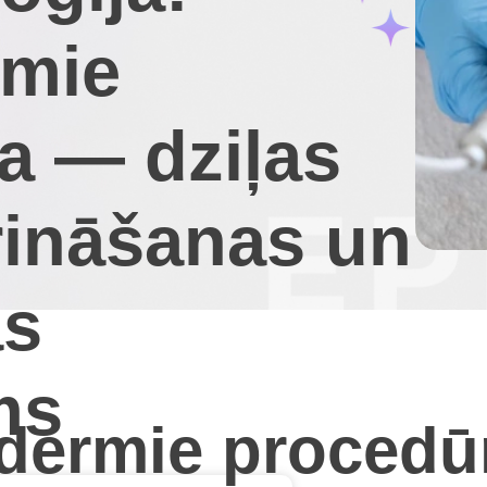
rmie
a — dziļas
rināšanas un
as
ms
adermie procedū