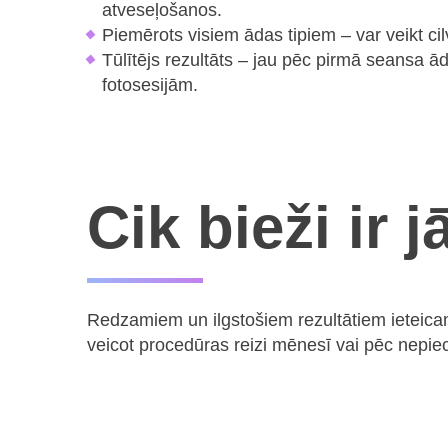
atveseļošanos.
Piemērots visiem ādas tipiem – var veikt cilv
Tūlītējs rezultāts – jau pēc pirmā seansa ā
fotosesijām.
Cik bieži ir 
Redzamiem un ilgstošiem rezultātiem ieteicams
veicot procedūras reizi mēnesī vai pēc nepie