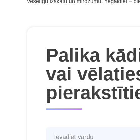
veselīgu izskatu un mirdzumu, negaidiet – pie
Palika kād
vai vēlatie
pierakstīt