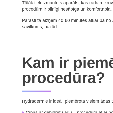
Tālāk tiek izmantots aparāts, kas rada mikrovi
procedūra ir pilnīgi nesāpīga un komfortabla.
Parasti tā aizņem 40-60 minūtes atkarībā no 
savilkums, pazūd.
Kam ir piem
procedūra?
Hydradermie ir ideāli piemērota visiem ādas t
Cīnās ar dehidrētu ādu – procedūra atjauno