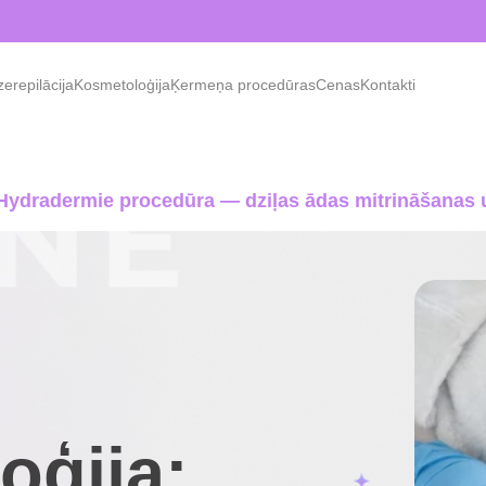
erepilācija
Kosmetoloģija
Ķermeņa procedūras
Cenas
Kontakti
 Hydradermie procedūra — dziļas ādas mitrināšanas 
oģija: