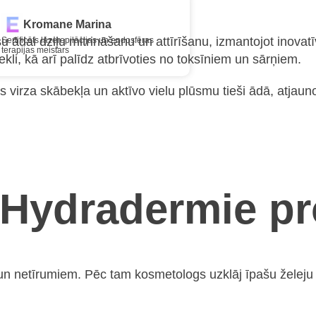
Kromane Marina
ādai dziļu mitrināšanu un attīrīšanu, izmantojot inovatīv
Sertificēts lāzerepilācijas un endosfēras
terapijas meistars
ekli, kā arī palīdz atbrīvoties no toksīniem un sārņiem.
 virza skābekļa un aktīvo vielu plūsmu tieši ādā, atjauno
 Hydradermie p
un netīrumiem. Pēc tam kosmetologs uzklāj īpašu želeju