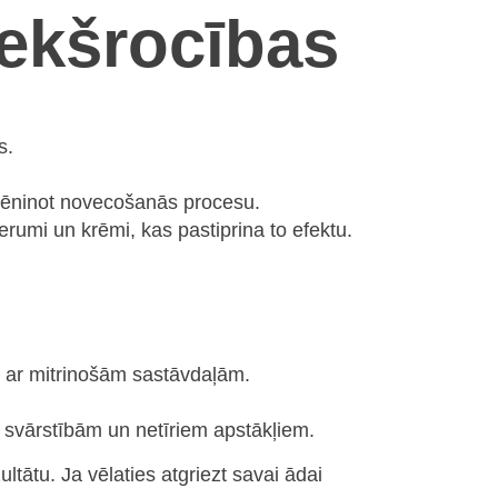
ekšrocības
s.
lēninot novecošanās procesu.
umi un krēmi, kas pastiprina to efektu.
s ar mitrinošām sastāvdaļām.
s svārstībām un netīriem apstākļiem.
tātu. Ja vēlaties atgriezt savai ādai