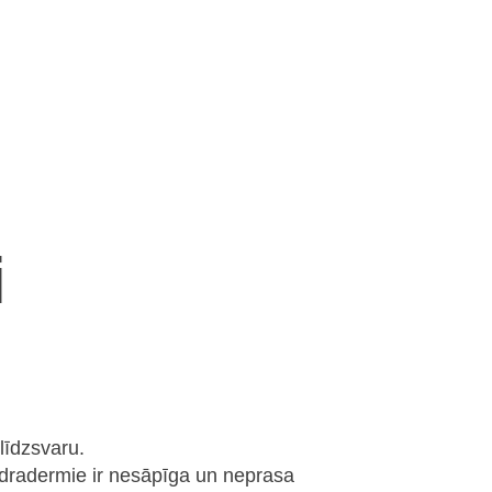
i
līdzsvaru.
ydradermie ir nesāpīga un neprasa