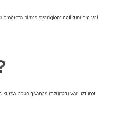
li piemērota pirms svarīgiem notikumiem vai
?
c kursa pabeigšanas rezultātu var uzturēt,