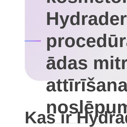
Hydrade
procedūr
ādas mit
attīrīšan
noslēpu
Kas ir Hydr