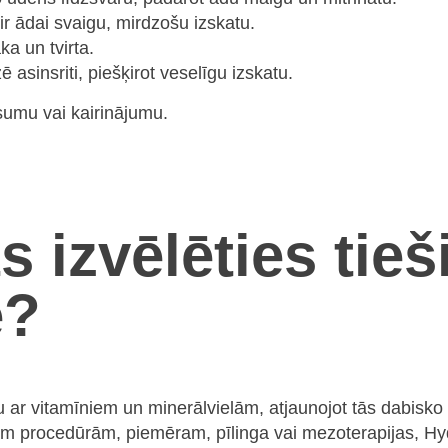
ir ādai svaigu, mirdzošu izskatu.
ka un tvirta.
asinsriti, piešķirot veselīgu izskatu.
isumu vai kairinājumu.
s izvēlēties tieš
e?
 ar vitamīniem un minerālvielām, atjaunojot tās dabisko 
ām procedūrām, piemēram, pīlinga vai mezoterapijas, H