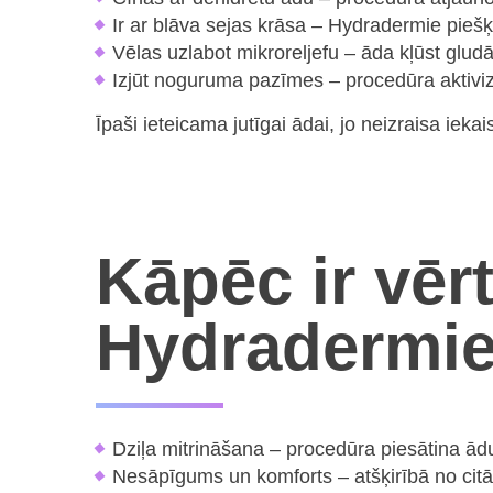
Ir ar blāva sejas krāsa – Hydradermie piešķ
Vēlas uzlabot mikroreljefu – āda kļūst gludā
Izjūt noguruma pazīmes – procedūra aktivizē 
Īpaši ieteicama jutīgai ādai, jo neizraisa ieka
Kāpēc ir vērt
Hydradermi
Dziļa mitrināšana – procedūra piesātina ādu
Nesāpīgums un komforts – atšķirībā no cit