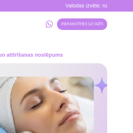
Valodas izvēle:
ru
PIERAKSTĪTIES UZ VIZĪTI
un attīrīšanas noslēpums