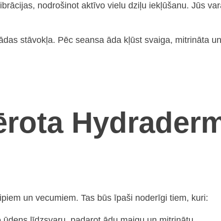
brācijas, nodrošinot aktīvo vielu dziļu iekļūšanu. Jūs vara
ādas stāvokļa. Pēc seansa āda kļūst svaiga, mitrināta u
ērota Hydraderm
ipiem un vecumiem. Tas būs īpaši noderīgi tiem, kuri:
 ūdens līdzsvaru, padarot ādu maigu un mitrinātu.