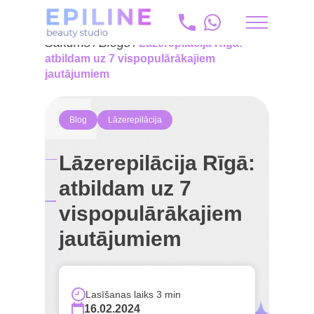
Sākums
Blogs
/
/
Lāzerepilācija Rīgā:
ru
atbildam uz 7 vispopulārākajiem
jautājumiem
+371 20 175 204
info@epiline.lv
Blog
Lāzerepilācija
Lāzerepilācija Rīgā:
atbildam uz 7
vispopulārākajiem
jautājumiem
Lasīšanas laiks 3 min
16.02.2024