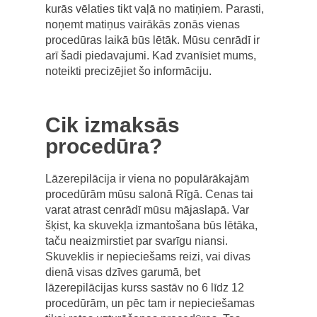
kurās vēlaties tikt vaļā no matiņiem. Parasti,
noņemt matiņus vairākās zonās vienas
procedūras laikā būs lētāk. Mūsu cenrādī ir
arī šadi piedavajumi. Kad zvanīsiet mums,
noteikti precizējiet šo informāciju.
Cik izmaksās
procedūra?
Lāzerepilācija ir viena no populārākajām
procedūrām mūsu salonā Rīgā. Cenas tai
varat atrast cenrādī mūsu mājaslapā. Var
šķist, ka skuvekļa izmantošana būs lētāka,
taču neaizmirstiet par svarīgu niansi.
Skuveklis ir nepieciešams reizi, vai divas
dienā visas dzīves garumā, bet
lāzerepilācijas kurss sastāv no 6 līdz 12
procedūrām, un pēc tam ir nepieciešamas