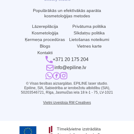
Populārākās un efektīvākās aparāta
kosmetoloģijas metodes
Lāzerepilācija
Privātuma politika
Kosmetoloģija
Sīkdatņu politika
Ķermeņa procedūras
Lietošanas noteikumi
Blogs
Vietnes karte
Kontakti
+371 20 175 204
info@epiline.lv
© Visas tiesības aizsargātas. EPILINE laser studio.
Epiline, SIA, Sabiedrība ar ierobežotu atbildību (SIA),
50203546721, Rīga, Jasmuižas iela 18 k-1 - 75, LV-1021
Vietni izveidoja RM Creatives
Tīmekļvietne izstrādāta