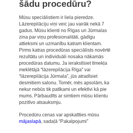
šādu procedūru?
Mūsu speciālistiem ir liela pieredze.
Lāzerepilāciju viņi veic jau vairāk nekā 7
gadus. Mūsu klienti no Rīgas un Jūrmalas
zina par viņu profesionalitāti, gādīgu
attieksmi un uzmanību katram klientam.
Pirms katras procedūras speciālists novērtē
rezultātu un individuāli nosaka nākamās
procedūras datumu. Ja ierakstīsiet tīmekļa
meklētājā “lāzerepilācija Rīga” vai
“lāzerepilācija Jūrmala”, jūs atradīsiet
desmitiem salonu. Tomēr, mēs apsolām, ka
nekur nebūs tik patīkami un efektīvi kā pie
mums. Pārbaudīts ar simtiem mūsu klientu
pozitīvo atsauksmju.
Procedūru cenas var apskatīties mūsu
mājaslapā
, sadaļā “Pakalpojumi”