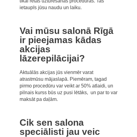
tikai retas uzturēšanas procedūras. Tas
ietaupīs jūsu naudu un laiku.
Vai mūsu salonā Rīgā
ir pieejamas kādas
akcijas
lāzerepilācijai?
Aktuālās akcijas jūs vienmēr varat
atrastmūsu mājaslapā. Piemēram, tagad
pirmo procedūru var veikt ar 50% atlaidi, un
pilnais kurss būs uz pusi lētāks, un par to var
maksāt pa daļām.
Cik sen salona
speciālisti jau veic