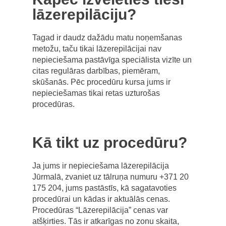
lāzerepilāciju?
Tagad ir daudz dažādu matu noņemšanas
metožu, taču tikai lāzerepilācijai nav
nepieciešama pastāvīga speciālista vizīte un
citas regulāras darbības, piemēram,
skūšanās. Pēc procedūru kursa jums ir
nepieciešamas tikai retas uzturošas
procedūras.
Kā tikt uz procedūru?
Ja jums ir nepieciešama lāzerepilācija
Jūrmalā, zvaniet uz tālruņa numuru +371 20
175 204, jums pastāstīs, kā sagatavoties
procedūrai un kādas ir aktuālās cenas.
Procedūras “Lāzerepilācija” cenas var
atšķirties. Tās ir atkarīgas no zonu skaita,