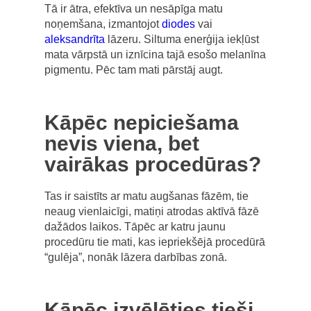
Tā ir ātra, efektīva un nesāpīga matu
noņemšana, izmantojot
diodes
vai
aleksandrīta
lāzeru. Siltuma enerģija iekļūst
mata vārpstā un iznīcina tajā esošo melanīna
pigmentu. Pēc tam mati pārstāj augt.
Kāpēc nepiciešama
nevis viena, bet
vairākas procedūras?
Tas ir saistīts ar matu augšanas fāzēm, tie
neaug vienlaicīgi, matiņi atrodas aktīvā fāzē
dažādos laikos. Tāpēc ar katru jaunu
procedūru tie mati, kas iepriekšējā procedūrā
“gulēja”, nonāk lāzera darbības zonā.
Kāpēc izvēlēties tieši