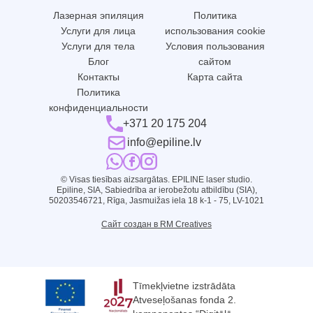
Лазерная эпиляция
Политика
Услуги для лица
использования cookie
Услуги для тела
Условия пользования
Блог
сайтом
Контакты
Карта сайта
Политика
конфиденциальности
+371 20 175 204
info@epiline.lv
© Visas tiesības aizsargātas. EPILINE laser studio.
Epiline, SIA, Sabiedrība ar ierobežotu atbildību (SIA),
50203546721, Rīga, Jasmuižas iela 18 k-1 - 75, LV-1021
Сайт создан в RM Creatives
Tīmekļvietne izstrādāta
Atveseļošanas fonda 2.