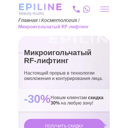
Главная
Косметология
/
/
lv
Микроигольчатый RF-лифтинг
+371 20 175 204
info@epiline.lv
Микроигольчатый
RF-лифтинг
Настоящий прорыв в технологии
омоложения и контурирования лица.
-30%
Новым клиентам
скидка
30%
на любую зону!
ПОЛУЧИТЬ СКИДКУ