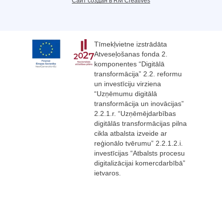
Сайт создан в RM Creatives
Tīmekļvietne izstrādāta
Atveseļošanas fonda 2.
komponentes “Digitālā
transformācija” 2.2. reformu
un investīciju virziena
“Uzņēmumu digitālā
transformācija un inovācijas”
2.2.1.r. “Uzņēmējdarbības
digitālās transformācijas pilna
cikla atbalsta izveide ar
reģionālo tvērumu” 2.2.1.2.i.
investīcijas “Atbalsts procesu
digitalizācijai komercdarbībā”
ietvaros.