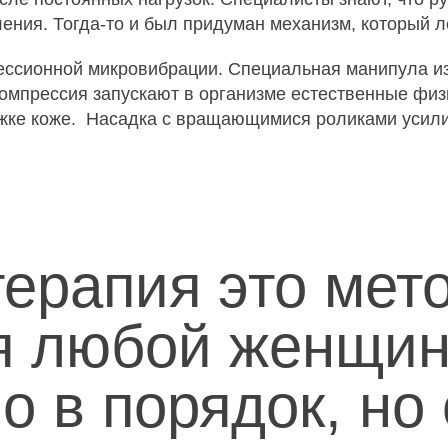
ения. Тогда-то и был придуман механизм, который л
ссионной микровибрации. Специальная манипула из
компрессия запускают в организме естественные фи
яжке коже. Насадка с вращающимися роликами усил
ерапия это мето
я любой женщин
о в порядок, но