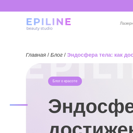
Лазер
Главная
/
Блог
/
Эндосфера тела: как д
Блог о красоте
Эндосфер
достиже