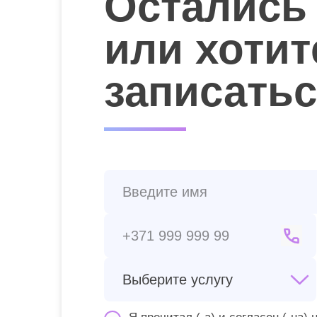
Остались
или хотит
записать