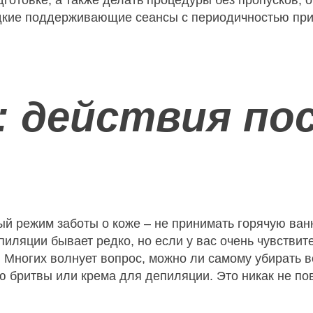
готовке, а также делать процедуры без пропусков, о
дкие поддерживающие сеансы с периодичностью прим
 действия по
й режим заботы о коже – не принимать горячую ванну
иляции бывает редко, но если у вас очень чувствит
я. Многих волнует вопрос, можно ли самому убирать
 бритвы или крема для депиляции. Это никак не по