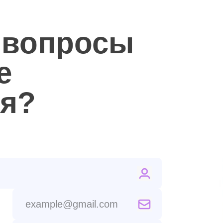
 вопросы
е
ся?