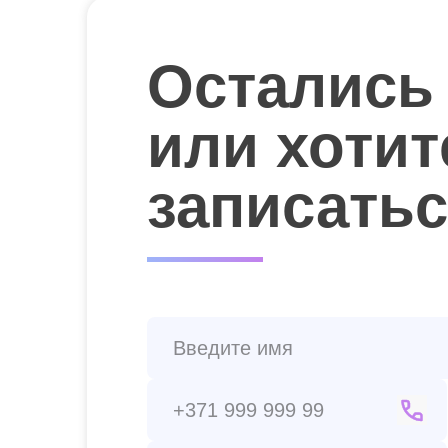
Остались
или хотит
записать