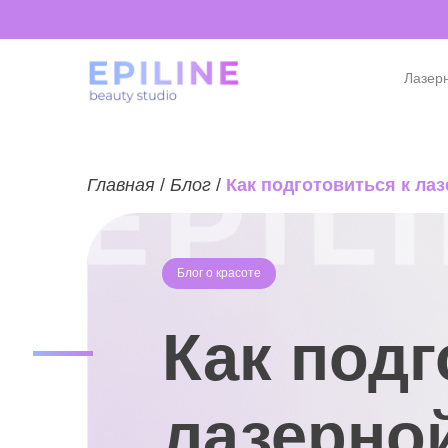
Лазер
Главная
/
Блог
/
Как подготовиться к ла
Блог о красоте
Как подг
лазерно