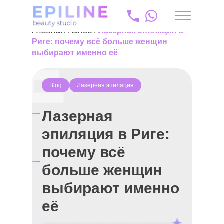
Главная
Блог
/
/
Лазерная эпиляция в
lv
Риге: почему всё больше женщин
выбирают именно её
+371 20 175 204
info@epiline.lv
Blog
Лазерная эпиляция
Лазерная
эпиляция в Риге:
почему всё
больше женщин
выбирают именно
её