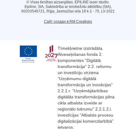
© Visas tiesības aizsargātas. EPILINE laser studio.
Epiline, SIA, Sabiedrība ar ierobežotu atbildību (SIA),
50203546721, Rīga, Jasmuižas iela 18 k-1 - 75, LV-1021
Сайт создан в RM Creatives
Tīmekļvietne izstrādāta
Atveseļošanas fonda 2.
komponentes “Digitālā
transformācija” 2.2. reformu
un investīciju virziena
“Uzņēmumu digitālā
transformācija un inovācijas”
2.2.1.r. “Uzņēmējdarbības
digitālās transformācijas pilna
cikla atbalsta izveide ar
reģionālo tvērumu” 2.2.1.2.i.
investīcijas “Atbalsts procesu
digitalizācijai komercdarbībā”
ietvaros.