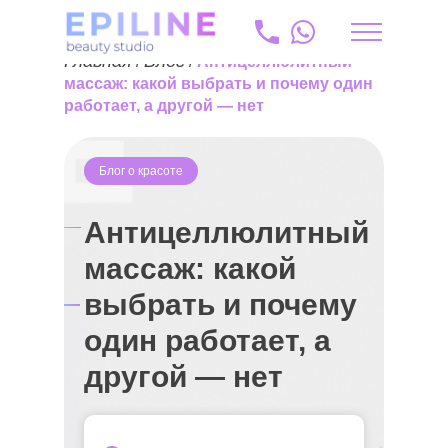
Главная
Блог
/
/
Антицеллюлитный
lv
массаж: какой выбрать и почему один
работает, а другой — нет
+371 20 175 204
info@epiline.lv
Блог о красоте
Антицеллюлитный
массаж: какой
выбрать и почему
один работает, а
другой — нет