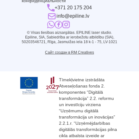
конфиденциальности
+371 20 175 204
info@epiline.lv
© Visas tiesības aizsargātas. EPILINE laser studio.
Epiline, SIA, Sabiedrība ar ierobežotu atbildību (SIA),
50203546721, Rīga, Jasmuižas iela 18 k-1 - 75, LV-1021
Сайт создан в RM Creatives
Tīmekļvietne izstrādāta
Atveseļošanas fonda 2.
komponentes “Digitālā
transformācija” 2.2. reformu
un investīciju virziena
“Uzņēmumu digitālā
transformācija un inovācijas”
2.2.1.r. “Uzņēmējdarbības
digitālās transformācijas pilna
cikla atbalsta izveide ar