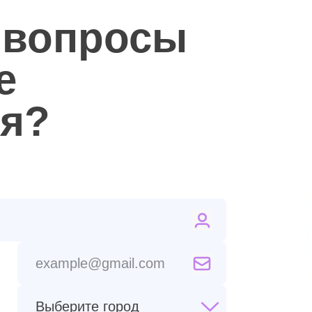
 вопросы
е
ся?