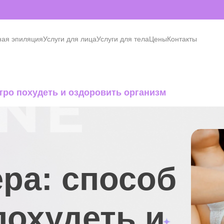
ная эпиляция
Услуги для лица
Услуги для тела
Цены
Контакты
ро похудеть и оздоровить организм
ра: способ
похудеть и