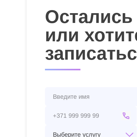
Остались
или хотит
записать