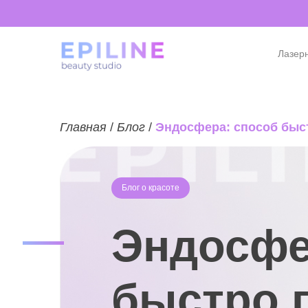
Лазер
Главная
/
Блог
/
Эндосфера: способ быст
Блог о красоте
Эндосфе
быстро 